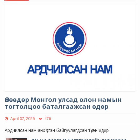
Өнөөдөр Монгол улсад олон намын
тогтолцоо баталгаажсан өдөр
April 07, 2026
476
Ардчилсан нам анх үүсгэн байгуулагдсан түүхэн өдөр