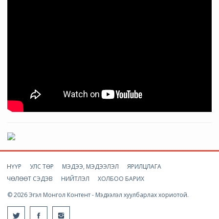
НҮҮР
УЛС ТӨР
МЭДЭЭ, МЭДЭЭЛЭЛ
ЯРИЛЦЛАГА
ЧӨЛӨӨТ СЭДЭВ
НИЙТЛЭЛ
ХОЛБОО БАРИХ
© 2026 Эгэл Монгол Контент - Мэдээлэл хуулбарлах хориотой.