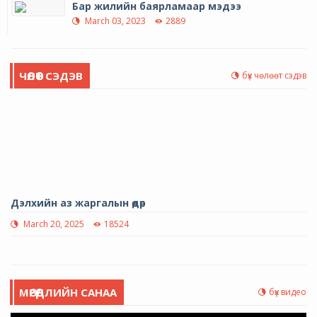
Бар жилийн баярламаар мэдээ
March 03, 2023
2889
ЧӨЛӨӨТ СЭДЭВ
бүх чөлөөт сэдэв
Дэлхийн аз жаргалын өдөр
March 20, 2025
18524
МӨРӨӨДЛИЙН САНАА
бүх видео