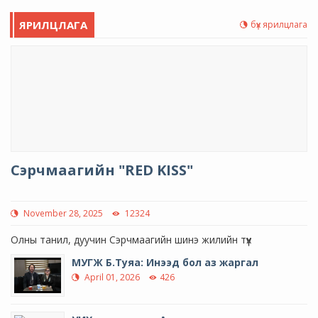
ЯРИЛЦЛАГА
бүх ярилцлага
Сэрчмаагийн "RED KISS"
November 28, 2025
12324
Олны танил, дуучин Сэрчмаагийн шинэ жилийн түүх
МУГЖ Б.Туяа: Инээд бол аз жаргал
April 01, 2026
426