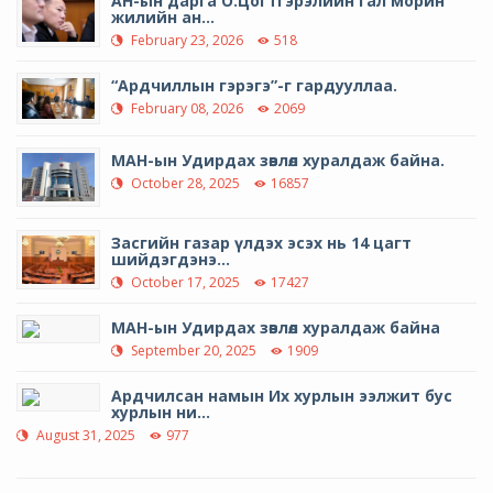
АН-ын дарга О.Цогтгэрэлийн гал морин
жилийн ан...
February 23, 2026
518
“Ардчиллын гэрэгэ”-г гардууллаа.
February 08, 2026
2069
МАН-ын Удирдах зөвлөл хуралдаж байна.
October 28, 2025
16857
Засгийн газар үлдэх эсэх нь 14 цагт
шийдэгдэнэ...
October 17, 2025
17427
МАН-ын Удирдах зөвлөл хуралдаж байна
September 20, 2025
1909
Ардчилсан намын Их хурлын ээлжит бус
хурлын ни...
August 31, 2025
977