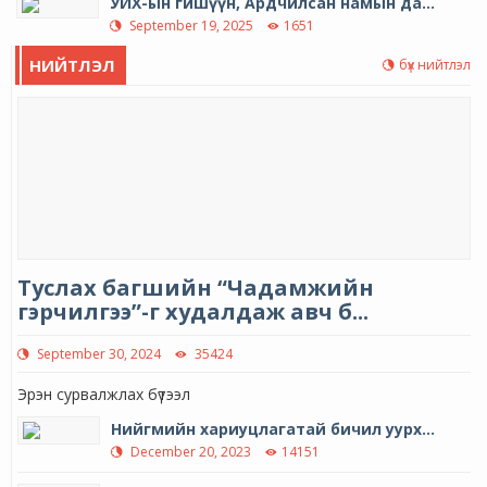
УИХ-ын гишүүн, Ардчилсан намын да...
September 19, 2025
1651
НИЙТЛЭЛ
бүх нийтлэл
Туслах багшийн “Чадамжийн
гэрчилгээ”-г худалдаж авч б...
September 30, 2024
35424
Эрэн сурвалжлах бүтээл
Нийгмийн хариуцлагатай бичил уурх...
December 20, 2023
14151