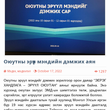
Оюутны эрүүл мэндийн дэмжих аян
Мэдээ, мэдээлэл
October 17, 2022
1297
Оюутны эрүүл мэндийг дэмжих зорилгоор орон даяар “ЭЕРЭГ
ХАНДЛАГА – ЭРҮҮЛ ОЮУТАН” аяныг өрнүүлж байна. Энэ
хүрээнд оюутан залуус ЭМД-ын шимтгэлээ төлж, урьдчилан
сэргийлэх, эрт илрүүлэг үзлэгт хамрагдах боломжтой боллоо.
Эрүүл мэндийн даатгалын тухай хуулинд Монгол Улсын иргэн
бүр 19 нас хүрсэн өдрөөс эхлэн эрүүл мэндийн даатгалд
албан журмаар хамрагддаг. Тиймээс их, дээд сургууль, коллеж,