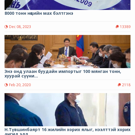
8000 тонн нөөцийн мах бэлтгэнэ
Dec 08, 2023
13389
Энэ онд улаан буудайн импортыг 100 мянган тонн,
хуурай сүүни...
Feb 20, 2020
2118
Н.Түвшинбаярт 16 жилийн хорих ялыг, нээлттэй хорих
ангид эдл...