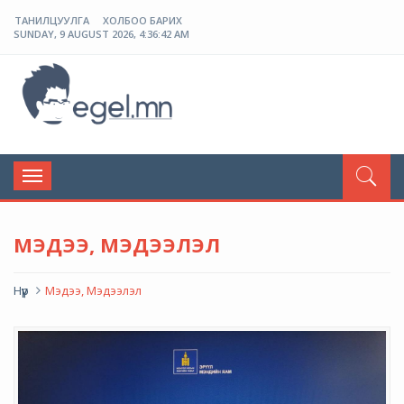
ТАНИЛЦУУЛГА
ХОЛБОО БАРИХ
SUNDAY, 9 AUGUST 2026, 4:36:43 AM
ЭГЭЛ
Toggle
navigation
МЭДЭЭ, МЭДЭЭЛЭЛ
Нүүр
Мэдээ, Мэдээлэл