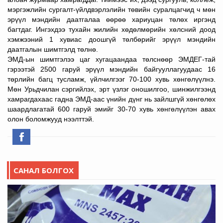
мэргэжлийн сургалт-үйлдвэрлэлийн төвийн суралцагчид ч мөн
эрүүл мэндийн даатгалаа өөрөө хариуцан төлөх иргэнд
багтдаг. Ингэхдээ тухайн жилийн хөдөлмөрийн хөлсний доод
хэмжээний 1 хувиас доошгүй төлбөрийг эрүүл мэндийн
даатгалын шимтгэлд төлнө.
ЭМД-ын шимтгэлээ цаг хугацаандаа төлснөөр ЭМДЕГ-тай
гэрээтэй 2500 гаруй эрүүл мэндийн байгууллагуудаас 16
төрлийн багц тусламж, үйлчилгээг 70-100 хувь хөнгөлүүлнэ.
Мөн Урьдчилан сэргийлэх, эрт үзлэг оношилгоо, шинжилгээнд
хамрагдахаас гадна ЭМД-аас үнийн дүнг нь зайлшгүй хөнгөлөх
шаардлагатай 600 гаруй эмийг 30-70 хувь хөнгөлүүлэн авах
олон боломжууд нээлттэй.
САНАЛ БОЛГОХ