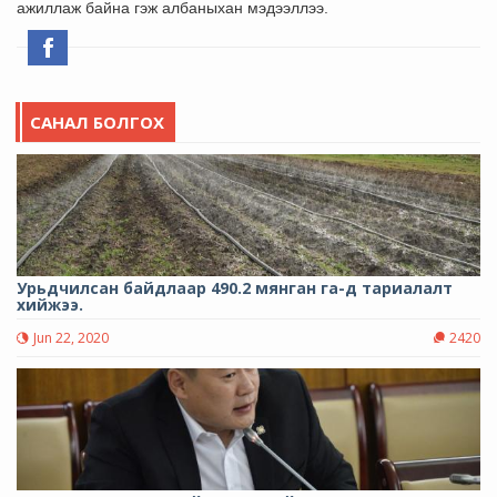
ажиллаж байна гэж албаныхан мэдээллээ.
САНАЛ БОЛГОХ
Урьдчилсан байдлаар 490.2 мянган га-д тариалалт
хийжээ.
Jun 22, 2020
2420