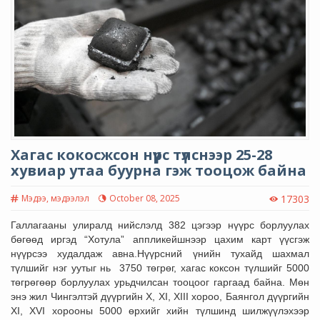
Хагас кокосжсон нүүрс түлснээр 25-28
хувиар утаа буурна гэж тооцож байна
Мэдээ, мэдээлэл
October 08, 2025
17303
Галлагааны улиралд нийслэлд 382 цэгээр нүүрс борлуулах
бөгөөд иргэд “Хотула” аппликейшнээр цахим карт үүсгэж
нүүрсээ худалдаж авна.
Нүүрсний үнийн тухайд шахмал
түлшийг нэг уутыг нь 3750 төгрөг, хагас коксон түлшийг 5000
төгрөгөөр борлуулах урьдчилсан тооцоог гаргаад байна. Мөн
энэ жил
Чингэлтэй дүүргийн X, XI, XIII хороо, Баянгол дүүргийн
XI, XVI хорооны 5000 өрхийг хийн түлшинд шилжүүлэхээр