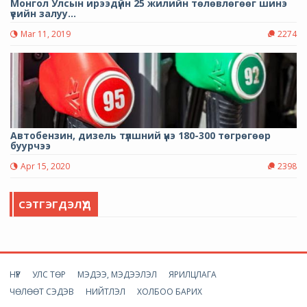
Монгол Улсын ирээдүйн 25 жилийн төлөвлөгөөг шинэ
үеийн залуу...
Mar 11, 2019
2274
Автобензин, дизель түлшний үнэ 180-300 төгрөгөөр
буурчээ
Apr 15, 2020
2398
СЭТГЭГДЭЛҮҮД
НҮҮР
УЛС ТӨР
МЭДЭЭ, МЭДЭЭЛЭЛ
ЯРИЛЦЛАГА
ЧӨЛӨӨТ СЭДЭВ
НИЙТЛЭЛ
ХОЛБОО БАРИХ