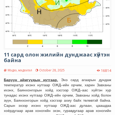
11 сард олон жилийн дунджаас хүйтэн
байна
Мэдээ, мэдээлэл
October 28, 2025
16814
Баруун аймгуудын нутгаар.
Энэ сард агаарын дундаж
температур ихэнх нутгаар ОЖД–ийн орчим, харин Завханы
ихэнх, Баянхонгорын хойд хэсгээр ОЖД–аас хүйтэн хур
тунадас ихэнх нутгаар ОЖД–ийн орчим, Завханы хойд болон
зүүн, Баянхонгорын хойд хэсгээр ахиу байх төлөвтэй байна.
Сарын эхээр ихэнх нутгаар ОЖД-аас дулаан, цаашдаа
хоёрдугаар арав хоногийн эхэн, гуравдугаар арав хоногийн