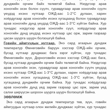
дунджийн орчим байх төлөвтэй байна. Нэгдүгээр арав
хоногийн эхэн болон сүүлч, гуравдугаар арав хоногийн сүүлч
үеүдэд ихэнх нутгаар ОЖД-аас 1-2°С дулаан, харин
хоёрдугаар арав хоногийн ихэнх хугацаанд болон гуравдугаар
арав хоногийн дунд үеүдэд ОЖД–аас 1-3°С хүйтэн байна. Хур
тунадас нэгдүгээр арав хоногийн сүүл, хоёрдугаар арав
хоногийн дунд үеүдэд ихэнх нутгаар цас орж, зарим газраар
цасан шуурга шуурч болзошгүй байна.
Говийн аймгуудын нутгаар.
Энэ сард агаарын дундаж
температур Өмнөговийн баруун хэсгээр ОЖД–ийн орчим,
бусад нутгаар дунджаас бага зэрэг хүйтэн, хур тунадас
Өмнөговийн зүүн, Дорноговийн ихэнх хэсгээр ОЖД–аас бага,
бусад нутгаар дунджийн орчим байх төлөвтэй байна. Нэгдүгээр
арав хоногийн эхэн, гуравдугаар арав хоногийн сүүлч үеүдэд
ихэнх нутгаар ОЖД-аас 1-3°С дулаан, харин хоёрдугаар арав
хоногийн ихэнх хугацаанд ОЖД–аас 1-3°С хүйтэн, бусад
хугацаанд дунджийн орчим байна. Хур тунадас хоёрдугаар
арав хоногийн дунд үед зарим газраар цас орж, зарим үед
салхи ширүүсэн шороон шуурга шуурч болзошгүй байна.
ЗӨВЛӨМЖ
Энэ сард агаарын дундаж температур төв, зүүн, говийн
аймгуудын нутгаар олон жилийн дунджаас хүйтэн, хур тунадас