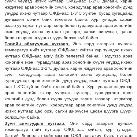
сүүлч үеүдэд ихэнх нутгаар ОЖД–аас 1-2°С дулаан, харин
нэгдүгээр арав хоногийн сүүлч, хоёрдугаар арав хоногийн дунд
үеүдэд ихэнх нутгаар ОЖД–аас 1-3°С хүйтэн, бусад хугацаанд
дунджийн орчим байх төлөвтэй байна. Хур тунадас сарын
ихээр уулархаг нутгаар, хоёр болон гуравдугаар арав хоногийн
эхэн үеүдэд ихэнх нутгаар цас орж, салхи ширүүсэн, цасан
болон шороон шуурга шуурч болзошгүй байна.
Төвийн аймгуудын нутгаар.
Энэ сард агаарын дундаж
температур нийт нутгаар ОЖД–аас хүйтэн хур тунадас ихэнх
нутгаар ОЖД–аас ахиу байх төлөвтэй байна. Нэгдүгээр арав
хоногийн эхэн, гуравдугаар арав хоногийн сүүлч үеүдэд ихэнх
нутгаар ОЖД-аас 1-2°С дулаан, харин нэгдүгээр арав хоногийн
сүүл, хоёрдугаар арав хоногийн ихэнх хугацаанд болон
гуравдугаар арав хоногийн дунд үеүдэд ихэнх нутгаар ОЖД–
аас 1-3°С хүйтэн байх төлөвтэй байна. Хур тунадас нэгдүгээр
арав хоногийн эхээр уулрхаг нутгаар, гуравдугаар арав
хоногийн дунд болон сүүлч үеүдэд зарим газраар, нэгдүгээр
арав хоногийн сүүлч, хоёрдугаар арав хоногийн дунд үеүдэд
ихэнх нутгаар цас орж, салхи ширүүсэн цасан шуурга шуурч
болзошгүй байна.
Зүүн аймгуудын нутгаар.
Энэ сард агаарын дундаж
температур нийт нутгаар ОЖД–аас хүйтэн, хур тунадас
Хэнтий, Дорнодын хойд хэсгээр ОЖД–аас ахиу, бусад нутгаар