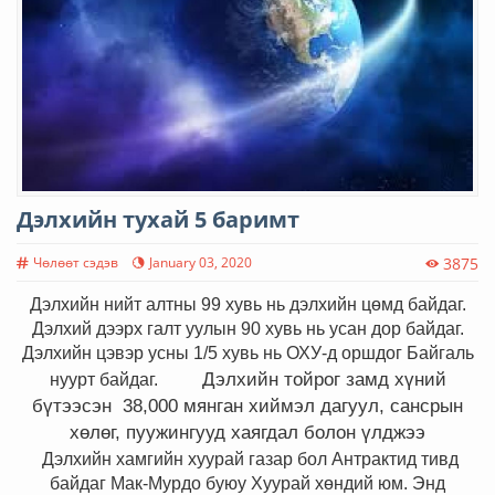
Дэлхийн тухай 5 баримт
Чөлөөт сэдэв
January 03, 2020
3875
Дэлхийн нийт алтны 99 хувь нь дэлхийн цөмд байдаг.
Дэлхий дээрх галт уулын 90 хувь нь усан дор байдаг.
Дэлхийн цэвэр усны 1/5 хувь нь ОХУ-д оршдог Байгаль
Дэлхийн тойрог замд хүний
нуурт байдаг
​.
​
бүтээсэн
38,000 мянган хиймэл дагуул, сансрын
хөлөг, пуужингууд
хаягдал болон үлджээ
Дэлхийн хамгийн хуурай газар бол Антрактид тивд
байдаг Мак-Мурдо буюу Хуурай хөндий юм. Энд