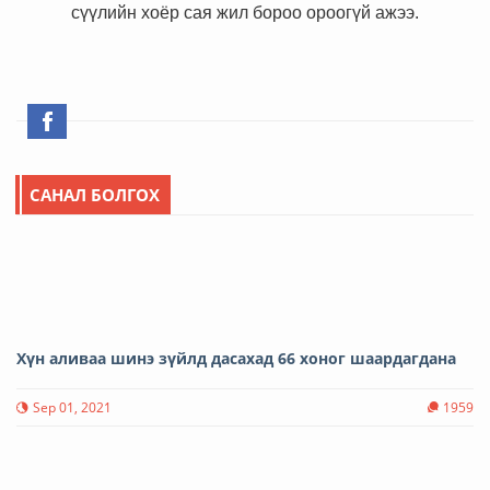
сүүлийн хоёр сая жил бороо ороогүй ажээ.
САНАЛ БОЛГОХ
​Хүн аливаа шинэ зүйлд дасахад 66 хоног шаардагдана
Sep 01, 2021
1959