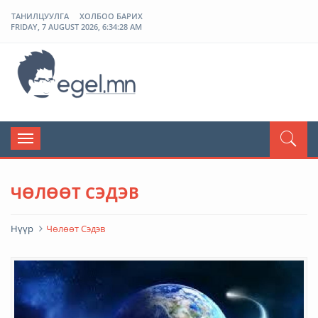
ТАНИЛЦУУЛГА
ХОЛБОО БАРИХ
FRIDAY, 7 AUGUST 2026, 6:34:28 AM
ЭГЭЛ
Toggle
navigation
ЧӨЛӨӨТ СЭДЭВ
Нүүр
Чөлөөт Сэдэв