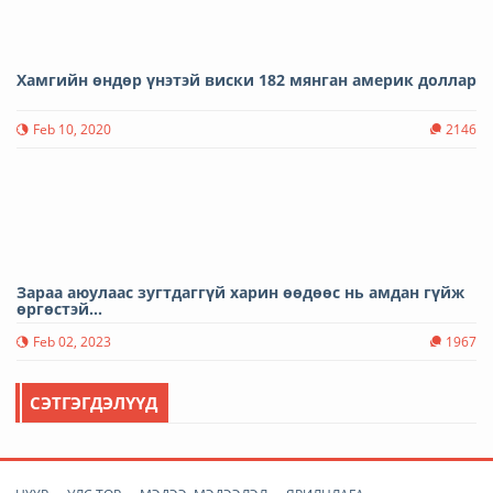
Хамгийн өндөр үнэтэй виски 182 мянган америк доллар
Feb 10, 2020
2146
Зараа аюулаас зугтдаггүй харин өөдөөс нь амдан гүйж
өргөстэй...
Feb 02, 2023
1967
СЭТГЭГДЭЛҮҮД