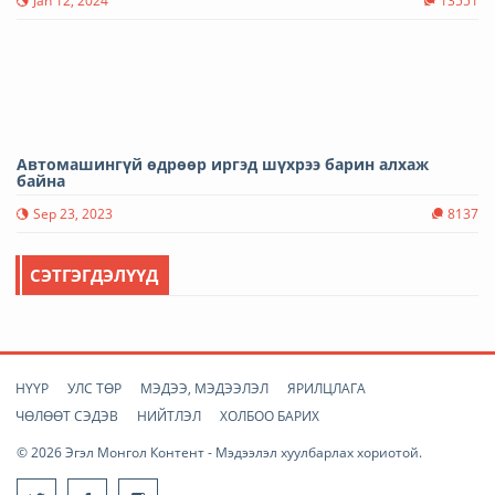
Jan 12, 2024
13551
Автомашингүй өдрөөр иргэд шүхрээ барин алхаж
байна
Sep 23, 2023
8137
СЭТГЭГДЭЛҮҮД
НҮҮР
УЛС ТӨР
МЭДЭЭ, МЭДЭЭЛЭЛ
ЯРИЛЦЛАГА
ЧӨЛӨӨТ СЭДЭВ
НИЙТЛЭЛ
ХОЛБОО БАРИХ
© 2026 Эгэл Монгол Контент - Мэдээлэл хуулбарлах хориотой.