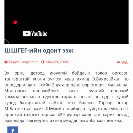
ШШГЕГ-ийн одонт ээж
Мэдээ, мэдээлэл
May 29, 2026
950
Эх орны дотоод аюулгүй байдлын төлөө өргөсөн
тангарагтай үнэнч зүтгэж яваа ахмад Э.Баярсайхан нь
өнөөдөр алдарт эхийн 2 дугаар одонгоор энгэрээ мялаалаа.
Монголын ерөнхийлөгч, зэвсэгт хүчний ерөнхий
камандлагчаасаа одонгоо гардаж авсан нь цэрэг хүний
хувьд бахархалтай сайхан мөч боллоо. Тэрээр нөхөр
М.Батнягтын хамт Шүүхийн шийдвэр гүйцэтгэх гүйцэтгэх
ерөнхий газрын харьяа 439 дүгээр хаалттай хорих ангид
ажилладаг бөгөөд хос ахмад мөрдөстэй алба хаагчид юм.