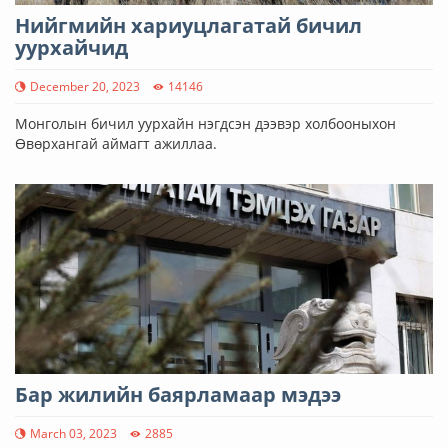
Нийгмийн хариуцлагатай бичил
уурхайчид
December 20, 2023
14146
Монголын бичил уурхайн нэгдсэн дээвэр холбооныхон
Өвөрхангай аймагт ажиллаа.
Бар жилийн баярламаар мэдээ
March 03, 2023
2885