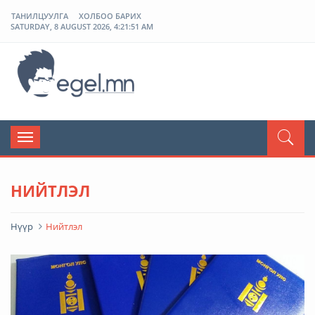
ТАНИЛЦУУЛГА
ХОЛБОО БАРИХ
SATURDAY, 8 AUGUST 2026, 4:21:52 AM
ЭГЭЛ
Toggle
navigation
НИЙТЛЭЛ
Нүүр
Нийтлэл