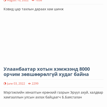
August 10, 2022
1638
Ковид цар тахлын дараах хам шинж
Улаанбаатар хотын хэмжээнд 8000
орчим зөвшөөрөлгүй худаг байна
June 03, 2022
2299
Мэргэжлийн хяналтын ерөнхий газрын Эрүүл ахуй, халдвар
хамгааллын улсын ахлах байцаагч Б.Баясгалан