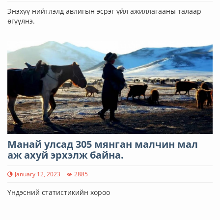
Энэхүү нийтлэлд авлигын эсрэг үйл ажиллагааны талаар
өгүүлнэ.
Манай улсад 305 мянган малчин мал
аж ахуй эрхэлж байна.
January 12, 2023
2885
Үндэсний статистикийн хороо