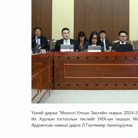
Үүний дараа "Монгол Улсын Засгийн газрын 2024-2
Их Хурлын тогтоолын төслийг УИХ-ын гишүүн, Мо
Ардчилсан намын дарга Л.Гантөмөр танилцуулна. 