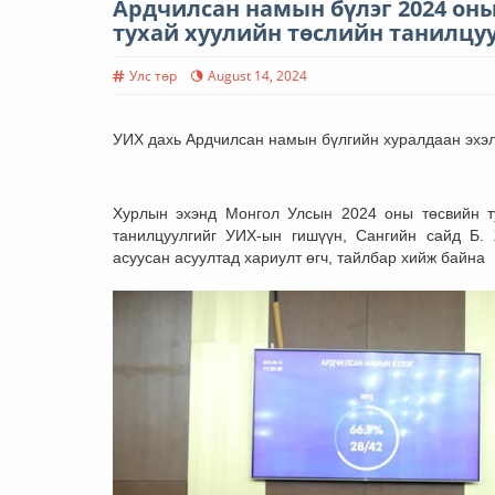
Ардчилсан намын бүлэг 2024 оны
тухай хуулийн төслийн танилцуу
Улс төр
August 14, 2024
УИХ дахь Ардчилсан намын бүлгийн хуралдаан эхэл
Хурлын эхэнд Монгол Улсын 2024 оны төсвийн ту
танилцуулгийг УИХ-ын гишүүн, Сангийн сайд Б. 
асуусан асуултад хариулт өгч, тайлбар хийж байна