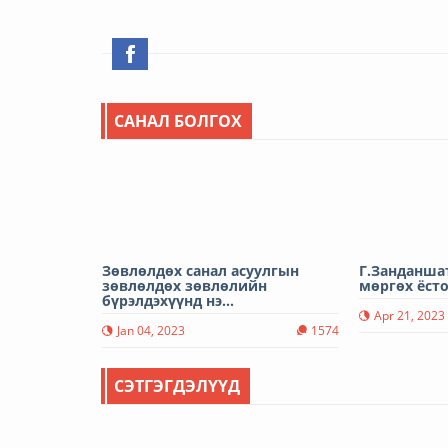
САНАЛ БОЛГОХ
Зөвлөлдөх санал асуулгын
Г.Занданшат
зөвлөлдөх зөвлөлийн
мөргөх ёст
бүрэлдэхүүнд нэ...
Apr 21, 2023
Jan 04, 2023
1574
СЭТГЭГДЭЛҮҮД