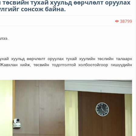
 төсвийн тухай хуульд өөрчлөлт оруулах
лгийг сонсож байна.
38799
лээ.
хай хуульд өөрчлөлт оруулах тухай хуулийн төслийн талаарх 
Жавхлан хийж, төсвийн тодотголтой холбоотойгоор гишүүдийн 