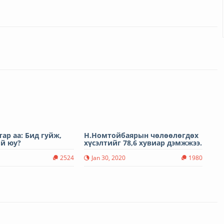
ар аа: Бид гуйж,
Н.Номтойбаярын чөлөөлөгдөх
ой юу?
хүсэлтийг 78,6 хувиар дэмжжээ.
2524
Jan 30, 2020
1980