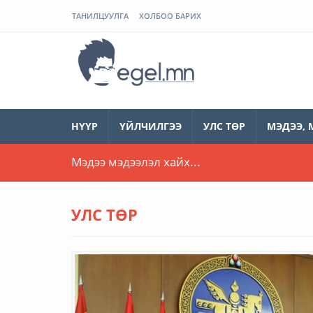
ТАНИЛЦУУЛГА
ХОЛБОО БАРИХ
ЭГЭЛ
НҮҮР
ҮЙЛЧИЛГЭЭ
УЛС ТӨР
МЭДЭЭ, 
УЛС ТӨР