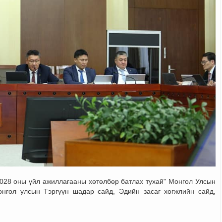
028 оны үйл ажиллагааны хөтөлбөр батлах тухай" Монгол Улсын 
нгол улсын Тэргүүн шадар сайд, Эдийн засаг хөгжлийн сайд, 