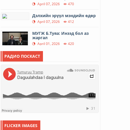
April 07, 2026
470
Дэлхийн эрүүл мэндийн өдөр
April 07, 2026
412
МУГЖ Б.Туяа: Инээд бол аз
жаргал
April 01, 2026
420
РАДИО ПОСКАСТ
Гэр хорооллын айл өрхийн
шөнийн цахилгааны тар...
March 31, 2026
558
12 иргэний амь насыг авран
хамгаалав
March 16, 2026
500
МУАЖ Д.Цэрэндарьзав: Гэртээ
харих замыг гэргий...
March 06, 2026
2728
FLICKER IMAGES