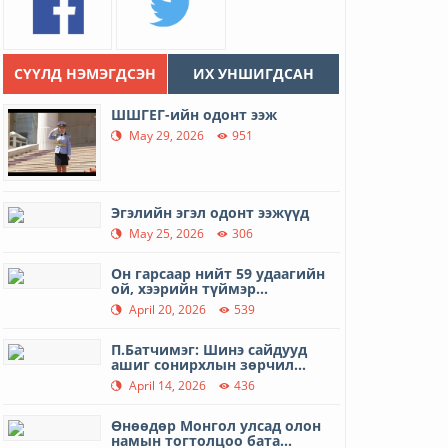
СҮҮЛД НЭМЭГДСЭН
ИХ УНШИГДСАН
ШШГЕГ-ийн одонт ээж
May 29, 2026
951
Эгэлийн эгэл одонт ээжүүд
May 25, 2026
306
Он гарсаар нийт 59 удаагийн
ой, хээрийн түймэр...
April 20, 2026
539
П.Батчимэг: Шинэ сайдууд
ашиг сонирхлын зөрчил...
April 14, 2026
436
Өнөөдөр Монгол улсад олон
намын тогтолцоо бата...