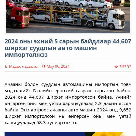
2024 оны эхний 5 сарын байдлаар 44,607
ширхэг суудлын авто машин
импортолжээ
Мэдээ, мэдээлэл
May 06, 2024
36302
Ачааны болон суудлын автомашины 
импортын товч 
мэдээллийг Гаалийн ерөнхий газраас гаргасан байна. 
2024 онд 44,607 ширхэг импортолсон байна. Үүнийг 
ө
нгөрсөн оны мөн үетэй харьцуулахад 2,3 дахин өссөн 
байна. Энэ дотроос ачааны авто машин 
2024 онд 9,652 
ширхэг импортолсон нь ө
нгөрсөн оны мөн үетэй 
харьцуулахад 58.3 хувиар өсчээ.