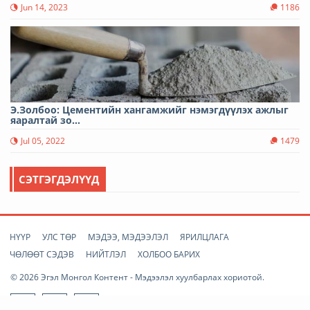
Jun 14, 2023
1186
Э.Золбоо: Цементийн хангамжийг нэмэгдүүлэх ажлыг
яаралтай зо...
Jul 05, 2022
1479
СЭТГЭГДЭЛҮҮД
НҮҮР
УЛС ТӨР
МЭДЭЭ, МЭДЭЭЛЭЛ
ЯРИЛЦЛАГА
ЧӨЛӨӨТ СЭДЭВ
НИЙТЛЭЛ
ХОЛБОО БАРИХ
© 2026 Эгэл Монгол Контент - Мэдээлэл хуулбарлах хориотой.