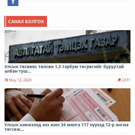
САНАЛ БОЛГОХ
Улсын төсвөөс төлсөн 1,3 тэрбум төгрөгийг буруутай
албан туш...
May 12, 2020
2271
Улсын хэмжээнд энэ жил 34 мянга 117 хүүхэд 12-р ангиа
төгсөж...