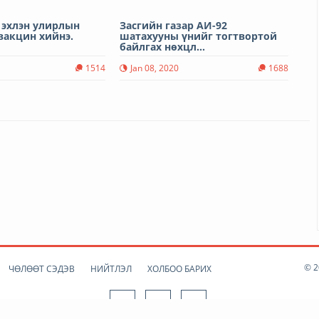
 эхлэн улирлын
Засгийн газар АИ-92
вакцин хийнэ.
шатахууны үнийг тогтвортой
байлгах нөхцл...
1514
Jan 08, 2020
1688
© 2
ЧӨЛӨӨТ СЭДЭВ
НИЙТЛЭЛ
ХОЛБОО БАРИХ