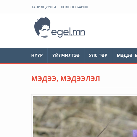
ТАНИЛЦУУЛГА
ХОЛБОО БАРИХ
ЭГЭЛ
НҮҮР
ҮЙЛЧИЛГЭЭ
УЛС ТӨР
МЭДЭЭ, 
МЭДЭЭ, МЭДЭЭЛЭЛ