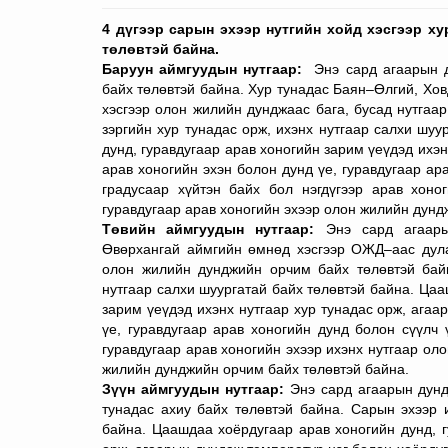
4 дүгээр сарын эхээр нутгийн хойд хэсгээр ху
төлөвтэй байна.
Баруун аймгуудын нутгаар:
Энэ сард агаарын д
байх төлөвтэй байна. Хур тунадас Баян–Өлгий, Хов
хэсгээр олон жилийн дунджаас бага, бусад нутга
зэргийн хур тунадас орж, ихэнх нутгаар салхи шу
дунд, гуравдугаар арав хоногийн зарим үеүдэд ихэн
арав хоногийн эхэн болон дунд үе, гуравдугаар а
градусаар хүйтэн байх бол нэгдүгээр арав хоно
гуравдугаар арав хоногийн эхээр олон жилийн дунд
Төвийн аймгуудын нутгаар:
Энэ сард агаары
Өвөрхангай аймгийн өмнөд хэсгээр ОЖД–аас дулаа
олон жилийн дунджийн орчим байх төлөвтэй ба
нутгаар салхи шуургатай байх төлөвтэй байна. Цаа
зарим үеүдэд ихэнх нутгаар хур тунадас орж, агаа
үе, гуравдугаар арав хоногийн дунд болон сүүлч
гуравдугаар арав хоногийн эхээр ихэнх нутгаар ол
жилийн дунджийн орчим байх төлөвтэй байна.
Зүүн аймгуудын нутгаар:
Энэ сард агаарын дунд
тунадас ахиу байх төлөвтэй байна.
Сарын эхээр и
байна. Цаашдаа хоёрдугаар арав хоногийн дунд, г