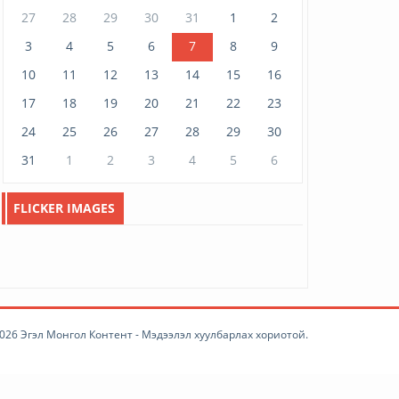
March 06, 2026
2728
27
28
29
30
31
1
2
3
4
5
6
7
8
9
Улаанбаатар хотын
10
11
12
13
14
15
16
амьжиргааны доод төвшин
543 ...
17
18
19
20
21
22
23
March 05, 2026
1117
24
25
26
27
28
29
30
АН-ын дарга О.Цогтгэрэлийн
31
1
2
3
4
5
6
гал морин жилийн ан...
February 23, 2026
516
FLICKER IMAGES
“Ардчиллын гэрэгэ”-г
гардууллаа.
February 08, 2026
2064
Ирэх өдрүүдийн цаг агаар
February 07, 2026
2044
026 Эгэл Монгол Контент - Мэдээлэл хуулбарлах хориотой.
И МАРТ худалдааны төв
битүүний өдөр хүртэл шөн...
February 07, 2026
2097