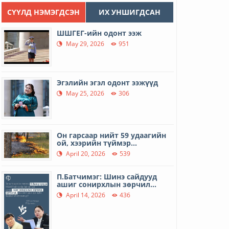
СҮҮЛД НЭМЭГДСЭН
ИХ УНШИГДСАН
ШШГЕГ-ийн одонт ээж
May 29, 2026
951
Эгэлийн эгэл одонт ээжүүд
May 25, 2026
306
Он гарсаар нийт 59 удаагийн
ой, хээрийн түймэр...
April 20, 2026
539
П.Батчимэг: Шинэ сайдууд
ашиг сонирхлын зөрчил...
April 14, 2026
436