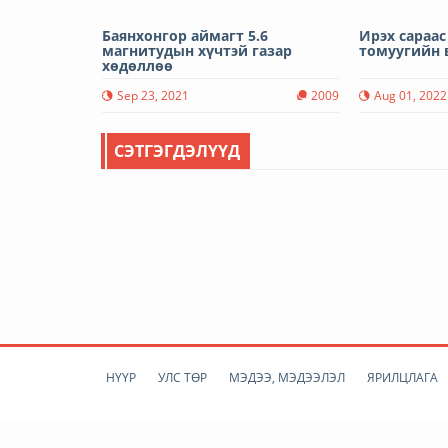
Баянхонгор аймагт 5.6
Ирэх сараас
магнитудын хүчтэй газар
томуугийн 
хөдөллөө
Sep 23, 2021
2009
Aug 01, 2022
СЭТГЭГДЭЛҮҮД
НҮҮР
УЛС ТӨР
МЭДЭЭ, МЭДЭЭЛЭЛ
ЯРИЛЦЛАГА