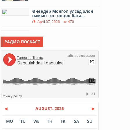
Өнөөдөр Монгол улсад олон
намын тогтолцоо бата...
April 07, 2026
470
Дэлхийн эрүүл мэндийн өдөр
April 07, 2026
412
РАДИО ПОСКАСТ
МУГЖ Б.Туяа: Инээд бол аз
жаргал
April 01, 2026
420
Гэр хорооллын айл өрхийн
шөнийн цахилгааны тар...
March 31, 2026
558
12 иргэний амь насыг авран
хамгаалав
◀
AUGUST, 2026
▶
March 16, 2026
500
MO
TU
WE
TH
FR
SA
SU
МУАЖ Д.Цэрэндарьзав: Гэртээ
харих замыг гэргий...