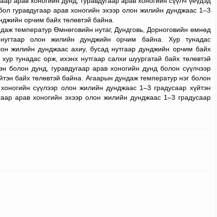
аар арав хоногийн дунд, гуравдугаар арав хоногийн сүүлч үеүдэд
бол гуравдугаар арав хоногийн эхээр олон жилийн дунджаас 1–3
нджийн орчим байх төлөвтэй байна.
даж температур Өмнөговийн нутаг, Дундговь, Дорноговийн өмнөд
 нугтаар олон жилийн дунджийн орчим байна. Хур тунадас
олон жилийн дунджаас ахиу, бусад нутгаар дунджийн орчим байх
 хур тунадас орж, ихэнх нутгаар салхи шуургатай байх төлөвтэй
эн болон дунд, гуравдугаар арав хоногийн дунд болон сүүлчээр
үйтэн байх төлөвтэй байна. Агаарын дундаж температур нэг болон
в хоногийн сүүлээр олон жилийн дунджаас 1–3 градусаар хүйтэн
угаар арав хоногийн эхээр олон жилийн дунджаас 1–3 градусаар