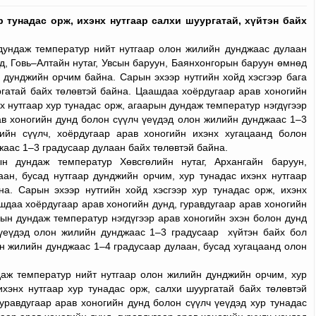
р тунадас орж, ихэнх нутгаар салхи шуургатай, хүйтэн байх
ундаж температур нийт нутгаар олон жилийн дунджаас дулаан
д, Говь–Алтайн нутаг, Увсын баруун, Баянхонгорын баруун өмнөд
ар дунджийн орчим байна.
Сарын эхээр нутгийн хойд хэсгээр бага
ургатай байх төлөвтэй байна. Цаашдаа хоёрдугаар арав хоногийн
х нутгаар хур тунадас орж, агаарын дундаж температур нэгдүгээр
рав хоногийн дунд болон сүүлч үеүдэд олон жилийн дунджаас 1–3
гийн сүүлч, хоёрдугаар арав хоногийн ихэнх хугацаанд болон
жаас 1–3 градусаар дулаан байх төлөвтэй байна.
н дундаж температур Хөвсгөлийн нутаг, Архангайн баруун,
н, бусад нутгаар дунджийн орчим, хур тунадас ихэнх нутгаар
йна.
Сарын эхээр нутгийн хойд хэсгээр хур тунадас орж, ихэнх
шдаа хоёрдугаар арав хоногийн дунд, гуравдугаар арав хоногийн
рын дундаж температур нэгдүгээр арав хоногийн эхэн болон дунд
 үеүдэд олон жилийн дунджаас 1–3 градусаар хүйтэн байх бол
он жилийн дунджаас 1–4 градусаар дулаан, бусад хугацаанд олон
аж температур нийт нутгаар олон жилийн дунджийн орчим, хур
хэнх нутгаар хур тунадас орж, салхи шуургатай байх төлөвтэй
уравдугаар арав хоногийн дунд болон сүүлч үеүдэд хур тунадас