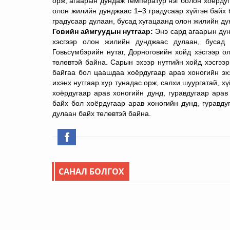
орж, агаарын дундаж температур нэг болон хоёрдуг
олон жилийн дунджаас 1–3 градусаар хүйтэн байх 
градусаар дулаан, бусад хугацаанд олон жилийн ду
Говийн аймгуудын нутгаар:
Энэ сард агаарын дун
хэсгээр олон жилийн дунджаас дулаан, бусад
Говьсүмбэрийн нутаг, Дорноговийн хойд хэсгээр 
төлөвтэй байна.
Сарын эхээр нутгийн хойд хэсгээр
байгаа бол цаашдаа хоёрдугаар арав хоногийн эх
ихэнх нутгаар хур тунадас орж, салхи шуургатай, х
хоёрдугаар арав хоногийн дунд, гуравдугаар ара
байх бол хоёрдугаар арав хоногийн дунд, гуравд
дулаан байх төлөвтэй байна.
САНАЛ БОЛГОХ