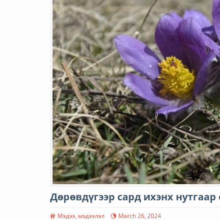
Дөрөвдүгээр сард ихэнх нутгаар
Мэдээ, мэдээлэл
March 26, 2024