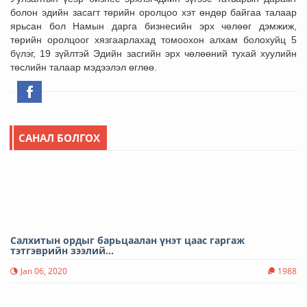
болон эдийн засагт төрийн оролцоо хэт өндөр байгаа талаар
ярьсан бол Намын дарга бизнесийн эрх чөлөөг дэмжиж,
төрийн оролцоог хязгаарлахад томоохон алхам болохуйц 5
бүлэг, 19 зүйлтэй Эдийн засгийн эрх чөлөөний тухай хуулийн
төслийн талаар мэдээлэл өглөө.
САНАЛ БОЛГОХ
Салхитын ордыг барьцаалан үнэт цаас гаргаж
тэтгэврийн зээлий...
Jan 06, 2020
1988