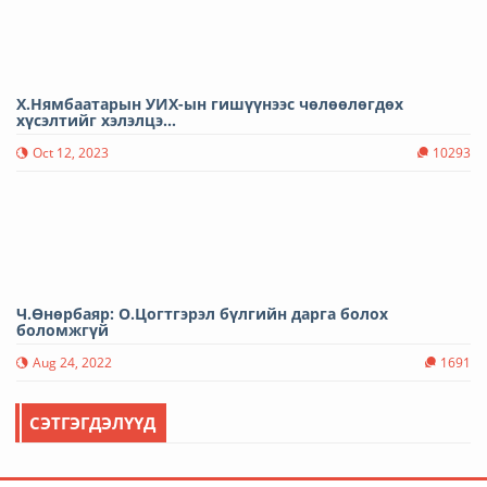
Х.Нямбаатарын УИХ-ын гишүүнээс чөлөөлөгдөх
хүсэлтийг хэлэлцэ...
Oct 12, 2023
10293
Ч.Өнөрбаяр: О.Цогтгэрэл бүлгийн дарга болох
боломжгүй
Aug 24, 2022
1691
СЭТГЭГДЭЛҮҮД