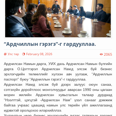
“Ардчиллын гэрэгэ”-г гардууллаа.
Улс төр
February 08, 2026
2065
Ардчилсан Намын дарга, УИХ дахь Ардчилсан Намын бүлгийн
дарга О.Цогтгэрэл Ардчилсан Намд элсэж буй бизнес
эрхлэгчдийн төлөөллийг хүлээн авч уулзаж, “Ардчиллын
паспорт” буюу “Ардчиллын гэрэгэ”-г гардууллаа.
Ардчилсан Намд элсэж буй дээрх залуус оюун санаа,
сэтгэхүйн доройтлоос монголчуудыг аварсан 1990 оны цагаан
морин жилийн Ардчилсан хувьсгалын талаар дурдаад
“Нээлттэй, цэгцтэй -Ардчилсан Нам” үзэл санааг дэмжиж
байгаа учраас цаашид намын улс төрийн үйл ажиллагаанд
идэвхтэй оролцохоо илэрхийллээ.
Уулзалтын үеэр бизнес эрхлэгчдийн зүгээс татварын дарамт