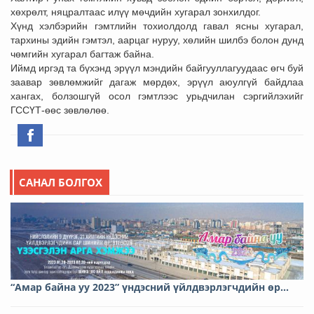
хөхрөлт, няцралтаас илүү мөчдийн хугарал зонхилдог.
Хүнд хэлбэрийн гэмтлийн тохиолдолд гавал ясны хугарал,
тархины эдийн гэмтэл, аарцаг нуруу, хөлийн шилбэ болон дунд
чөмгийн хугарал багтаж байна.
Иймд иргэд та бүхэнд эрүүл мэндийн байгууллагуудаас өгч буй
заавар зөвлөмжийг дагаж мөрдөх, эрүүл аюулгүй байдлаа
хангах, болзошгүй осол гэмтлээс урьдчилан сэргийлэхийг
ГССҮТ-өөс зөвлөлөө.
САНАЛ БОЛГОХ
“Амар байна уу 2023” үндэсний үйлдвэрлэгчдийн өр...