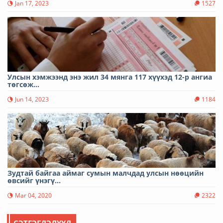
Jan 17, 2023
1527
Улсын хэмжээнд энэ жил 34 мянга 117 хүүхэд 12-р ангиа
төгсөж...
Jun 14, 2023
1184
Зудтай байгаа аймаг сумын малчдад улсын нөөцийн
өвсийг үнэгү...
Mar 04, 2020
2322
СЭТГЭГДЭЛҮҮД