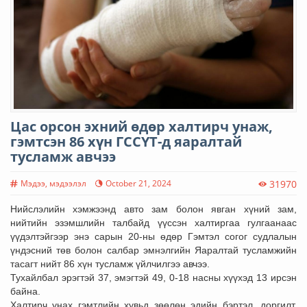
Цас орсон эхний өдөр халтирч унаж,
гэмтсэн 86 хүн ГССҮТ-д яаралтай
тусламж авчээ
Мэдээ, мэдээлэл
October 21, 2024
31970
Нийслэлийн хэмжээнд авто зам болон явган хүний зам,
нийтийн эзэмшлийн талбайд үүссэн халтиргаа гулгаанаас
үүдэлтэйгээр энэ сарын 20-ны өдөр Гэмтэл согог судлалын
үндэсний төв болон салбар эмнэлгийн Яаралтай тусламжийн
тасагт нийт 86 хүн тусламж үйлчилгээ авчээ.
Тухайлбал эрэгтэй 37, эмэгтэй 49, 0-18 насны хүүхэд 13 ирсэн
байна.
Халтирч унах гэмтлийн хувьд зөөлөн эдийн бэртэл, доргилт,