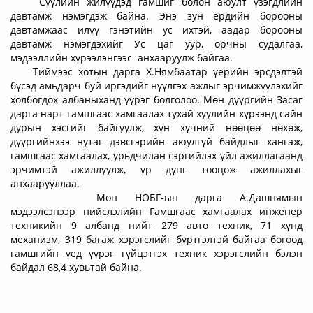
Сүүлийн жилүүдэд гамшиг болон аюулт үзэгдлийн
давтамж нэмэгдэж байна. Энэ зун ердийн борооны
давтамжаас илүү гэнэтийн ус ихтэй, аадар борооны
давтамж нэмэгдэхийг Ус цаг уур, орчны судалгаа,
мэдээллийн хүрээлэнгээс анхааруулж байгаа.
Тиймээс хотын дарга Х.Нямбаатар үерийн эрсдэлтэй
бүсэд амьдарч буй иргэдийг нүүлгэх ажлыг эрчимжүүлэхийг
холбогдох албаныханд үүрэг болголоо. Мөн дүүргийн Засаг
дарга нарт гамшгаас хамгаалах тухай хуулийн хүрээнд сайн
дурын хэсгийг байгуулж, хүн хүчний нөөцөө нөхөж,
дүүргийнхээ нутаг дэвсгэрийн аюулгүй байдлыг хангаж,
гамшгаас хамгаалах, урьдчилан сэргийлэх үйл ажиллагаанд
эрчимтэй ажиллуулж, үр дүнг тооцож ажиллахыг
анхаарууллаа.
Мөн НОБГ-ын дарга А.Дашнямын
мэдээлсэнээр нийслэлийн Гамшгаас хамгаалах инженер
техникийн 9 албанд нийт 279 авто техник, 71 хүнд
механизм, 319 багаж хэрэгслийг бүртгэлтэй байгаа бөгөөд
гамшгийн үед үүрэг гүйцэтгэх техник хэрэгслийн бэлэн
байдал 68,4 хувьтай байна.