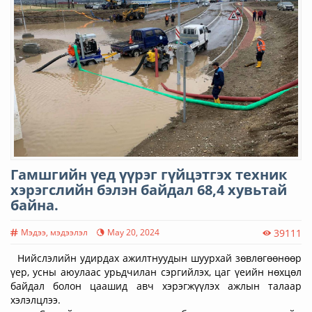
Гамшгийн үед үүрэг гүйцэтгэх техник
хэрэгслийн бэлэн байдал 68,4 хувьтай
байна.
Мэдээ, мэдээлэл
May 20, 2024
39111
Нийслэлийн удирдах ажилтнуудын шуурхай зөвлөгөөнөөр
үер, усны аюулаас урьдчилан сэргийлэх, цаг үеийн нөхцөл
байдал болон цаашид авч хэрэгжүүлэх ажлын талаар
хэлэлцлээ.