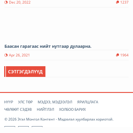
Dec 20, 2022
1237
Баасан гарагаас нийт нутгаар дулаарна.
Apr 26, 2021
1964
СЭТГЭГДЭЛҮҮД
НҮҮР
УЛС ТӨР
МЭДЭЭ, МЭДЭЭЛЭЛ
ЯРИЛЦЛАГА
ЧӨЛӨӨТ СЭДЭВ
НИЙТЛЭЛ
ХОЛБОО БАРИХ
© 2026 Эгэл Монгол Контент - Мэдээлэл хуулбарлах хориотой.