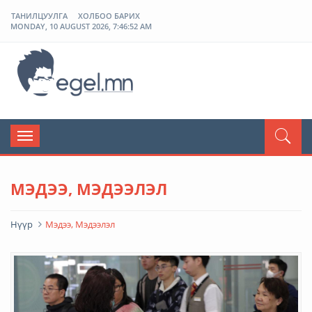
ТАНИЛЦУУЛГА
ХОЛБОО БАРИХ
MONDAY, 10 AUGUST 2026, 7:46:52 AM
ЭГЭЛ
Toggle
navigation
МЭДЭЭ, МЭДЭЭЛЭЛ
Нүүр
Мэдээ, Мэдээлэл