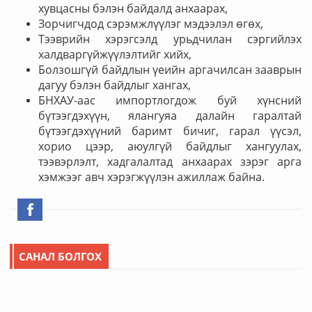
хувцасны бэлэн байдалд анхаарах,
Зорчигчдод сэрэмжлүүлэг мэдээлэл өгөх,
Тээврийн хэрэгсэлд урьдчилан сэргийлэх
халдваргүйжүүлэлтийг хийх,
Болзошгүй байдлын үеийн аргачилсан зааврын
дагуу бэлэн байдлыг хангах,
БНХАУ-аас импортлогдож буй хүнсний
бүтээгдэхүүн, ялангуяа далайн гаралтай
бүтээгдэхүүний баримт бичиг, гарал үүсэл,
хорио цээр, аюулгүй байдлыг хангуулах,
тээвэрлэлт, хадгалалтад анхаарах зэрэг арга
хэмжээг авч хэрэгжүүлэн ажиллаж байна.
САНАЛ БОЛГОХ