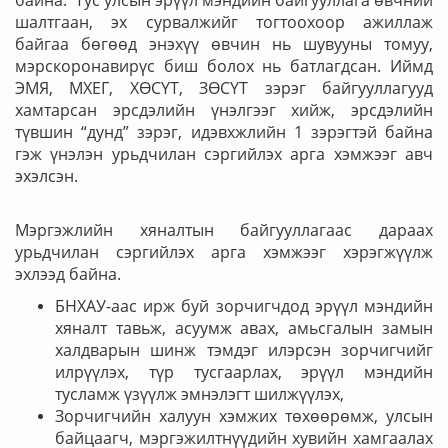
байна. Тус улсын эрүүл мэндийн байгууллага өвчний
шалтгаан, эх сурвалжийг тогтоохоор ажиллаж
байгаа бөгөөд энэхүү өвчин нь шувууны томуу,
мэрскоронавирүс биш болох нь батлагдсан. Иймд
ЭМЯ, МХЕГ, ХӨСҮТ, ЗӨСҮТ зэрэг байгууллагууд
хамтарсан эрсдэлийн үнэлгээг хийж, эрсдэлийн
түвшин “дунд” зэрэг, идэвхжлийн 1 зэрэгтэй байна
гэж үнэлэн урьдчилан сэргийлэх арга хэмжээг авч
эхэлсэн.
Мэргэжлийн хяналтын байгууллагаас дараах
урьдчилан сэргийлэх арга хэмжээг хэрэгжүүлж
эхлээд байна.
БНХАУ-аас ирж буй зорчигчдод эрүүл мэндийн
хяналт тавьж, асуумж авах, амьсгалын замын
халдварын шинж тэмдэг илэрсэн зорчигчийг
илрүүлэх, түр тусгаарлах, эрүүл мэндийн
тусламж үзүүлж эмнэлэгт шилжүүлэх,
Зорчигчийн халуун хэмжих төхөөрөмж, улсын
байцаагч, мэргэжилтнүүдийн хувийн хамгаалах