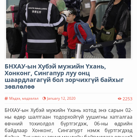
БНХАУ-ын Хубэй мужийн Үхань,
Хонконг, Сингапур луу онц
шаардлагагүй бол зорчихгүй байхыг
зөвлөлөө
Мэдээ, мэдээлэл
January 12, 2020
2253
БНХАУ-ын Хубэй мужийн Үхань хотод энэ сарын 02-
ны өдөр шалтгаан тодорхойгүй уушигны хатгалгаа
өвчний тохиолдол бүртгэгдэж, 06-ны өдрийн
байдлаар Хонконг, Сингапурт нэмж бүртгэгдээд