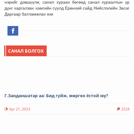
нэрийг дэвшүүлж, санал хураах бөгөөд санал хураалтын үр
дүнг харгалзан хамгийн сүүлд Ерөнхий сайд Нийслэлийн Засаг
Даргаар батламжлах юм
САНАЛ БОЛГОХ
Г.Занданшатар аа: Бид гуйж, мөргөх ёстой юу?
Apr 21, 2023
2524