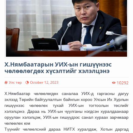
Х.Нямбаатарын УИХ-ын гишүүнээс
чөлөөлөгдөх хүсэлтийг хэлэлцэнэ
Улс төр
October 12, 2023
10292
Х.Нямбаатар чөлөөлөгдөх саналаа УИХ-д гаргасны дагуу
эхлээд Төрийн байгуулалтын байнгын хороо Улсын Их Хурлын
гишүүнээс чөлөөлөх тухай УИХ-ын тогтоолын төслийг
хэлэлцэнэ. Дараа нь УИХ-ын чуулганы нэгдсэн хуралдаанаар
оруулан хэлэлцэж, УИХ-ын гишүүдээс санал хураах зарчмаар
чөлөөлөх юм
Түүнийг чөлөөлсний дараа НИТХ хуралдаж, Хотын даргад