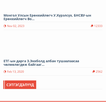
Монгол Улсын Ерөнхийлөгч У.Хүрэлсүх, БНСВУ-ын
Ерөнхийлөгч Во...
Nov 02, 2023
12333
ЕТГ-ын дарга З.Энхболд албан тушаалаасаа
чөлөөлөгдөж байгааг...
Feb 13, 2020
2562
СЭТГЭГДЭЛҮҮД