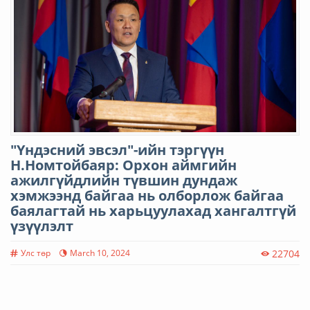
"Үндэсний эвсэл"-ийн тэргүүн
Н.Номтойбаяр: Орхон аймгийн
ажилгүйдлийн түвшин дундаж
хэмжээнд байгаа нь олборлож байгаа
баялагтай нь харьцуулахад хангалтгүй
үзүүлэлт
Улс төр
March 10, 2024
22704