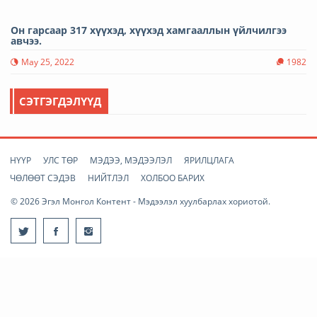
Он гарсаар 317 хүүхэд, хүүхэд хамгааллын үйлчилгээ
авчээ.
May 25, 2022
1982
СЭТГЭГДЭЛҮҮД
НҮҮР
УЛС ТӨР
МЭДЭЭ, МЭДЭЭЛЭЛ
ЯРИЛЦЛАГА
ЧӨЛӨӨТ СЭДЭВ
НИЙТЛЭЛ
ХОЛБОО БАРИХ
© 2026 Эгэл Монгол Контент - Мэдээлэл хуулбарлах хориотой.